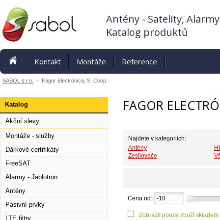
Antény - Satelity, Alarmy
Katalog produktů
Kontakt
Montáže
Reference
SABOL s.r.o.
/
Fagor Electrónica, S. Coop.
FAGOR ELECTRÓN
Katalog
Akční slevy
Montáže - služby
Najdete v kategoriích:
Antény
Hl
Dárkové certifikáty
Zesilovače
Vš
FreeSAT
Alarmy - Jablotron
Antény
Cena od:
Pasivní prvky
Zobrazit pouze zboží skladem
LTE filtry