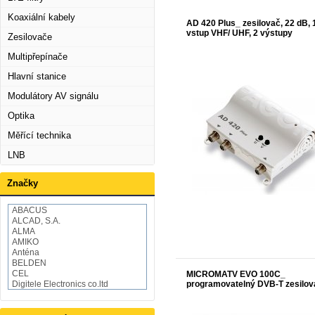
Koaxiální kabely
AD 420 Plus_ zesilovač, 22 dB, 
vstup VHF/ UHF, 2 výstupy
Zesilovače
Multipřepínače
Hlavní stanice
Modulátory AV signálu
Optika
Měřící technika
LNB
Značky
ABACUS
ALCAD, S.A.
ALMA
AMIKO
Anténa
BELDEN
CEL
MICROMATV EVO 100C_
Digitele Electronics co.ltd
programovatelný DVB-T zesilov
Draka
EMOS