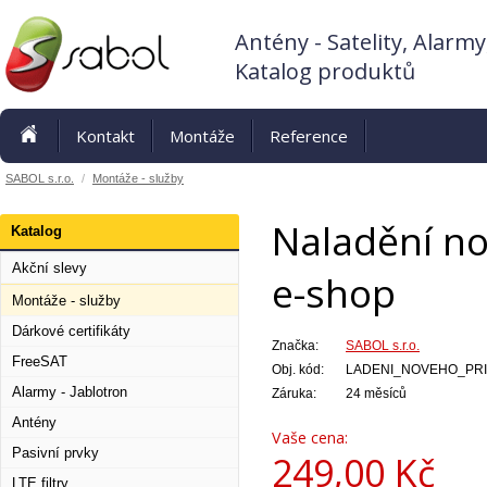
Antény - Satelity, Alarmy
Katalog produktů
Kontakt
Montáže
Reference
SABOL s.r.o.
/
Montáže - služby
Naladění no
Katalog
Akční slevy
e-shop
Montáže - služby
Dárkové certifikáty
Značka:
SABOL s.r.o.
FreeSAT
Obj. kód:
LADENI_NOVEHO_PRI
Alarmy - Jablotron
Záruka:
24 měsíců
Antény
Vaše cena:
Pasivní prvky
249,00
Kč
LTE filtry