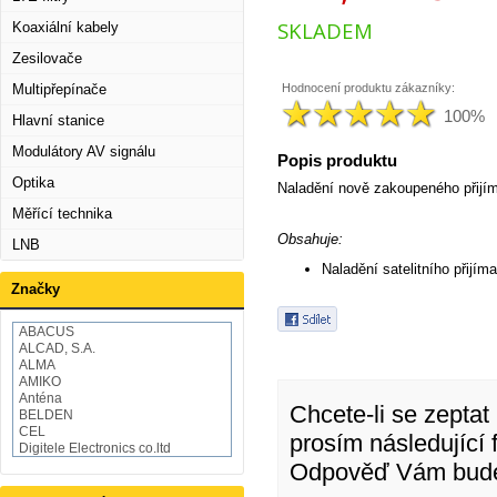
SKLADEM
Koaxiální kabely
Zesilovače
Multipřepínače
Hodnocení produktu zákazníky:
100%
Hlavní stanice
Modulátory AV signálu
Popis produktu
Optika
Naladění nově zakoupeného přijím
Měřící technika
Obsahuje:
LNB
Naladění satelitního přijím
Značky
ABACUS
ALCAD, S.A.
ALMA
AMIKO
Anténa
Chcete-li se zeptat
BELDEN
CEL
prosím následující 
Digitele Electronics co.ltd
Draka
Odpověď Vám bude 
EMOS