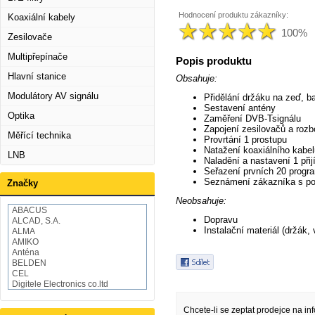
Hodnocení produktu zákazníky:
Koaxiální kabely
100%
Zesilovače
Multipřepínače
Popis produktu
Hlavní stanice
Obsahuje:
Modulátory AV signálu
Přidělání držáku na zeď, b
Sestavení antény
Optika
Zaměření DVB-Tsignálu
Zapojení zesilovačů a roz
Měřící technika
Provrtání 1 prostupu
Natažení koaxiálního kabe
LNB
Naladění a nastavení 1 při
Seřazení prvních 20 progr
Seznámení zákazníka s po
Značky
Neobsahuje:
ABACUS
Dopravu
ALCAD, S.A.
Instalační materiál (držák,
ALMA
AMIKO
Anténa
BELDEN
CEL
Digitele Electronics co.ltd
Draka
EMOS
Chcete-li se zeptat prodejce na in