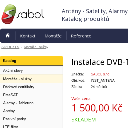
Antény - Satelity, Alarmy
Katalog produktů
Kontakt
Montáže
Reference
SABOL s.r.o.
/
Montáže - služby
Instalace DVB-
Katalog
Akční slevy
Značka:
SABOL s.r.o.
Montáže - služby
Obj. kód:
INST_ANTENA
Dárkové certifikáty
Záruka:
24 měsíců
FreeSAT
Vaše cena:
Alarmy - Jablotron
1 500,00
Kč
Antény
SKLADEM
Pasivní prvky
LTE filtry