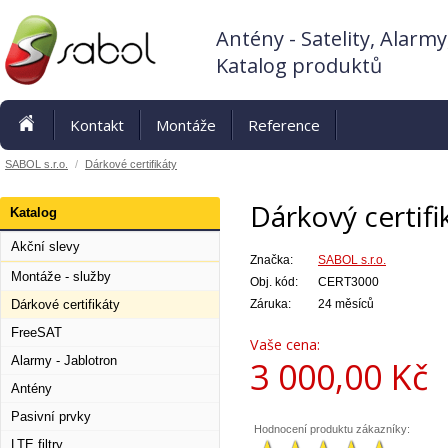
Antény - Satelity, Alarmy
Katalog produktů
Kontakt
Montáže
Reference
SABOL s.r.o.
/
Dárkové certifikáty
Dárkový certifi
Katalog
Akční slevy
Značka:
SABOL s.r.o.
Montáže - služby
Obj. kód:
CERT3000
Dárkové certifikáty
Záruka:
24 měsíců
FreeSAT
Vaše cena:
Alarmy - Jablotron
3 000,00
Kč
Antény
Pasivní prvky
Hodnocení produktu zákazníky:
LTE filtry