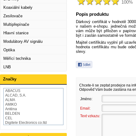
100%
Koaxiální kabely
Popis produktu
Zesilovače
Dárkový certifikát v hodnotě 3000
Multipřepínače
v našem e-shopu. jednečná možno
vám může být přiložen v papírov
Hlavní stanice
být i zaslán samostatně ve formá
Modulátory AV signálu
Majitel certifikátu vyplní při uza
hodnota certifikátu mu bude ode
Optika
slevy.
Měřící technika
LNB
Značky
Chcete-li se zeptat prodejce na in
Odpověď Vám bude zaslána na ema
ABACUS
ALCAD, S.A.
Jméno:
ALMA
AMIKO
Email:
Anténa
BELDEN
Text vzkazu:
CEL
Digitele Electronics co.ltd
Draka
EMOS